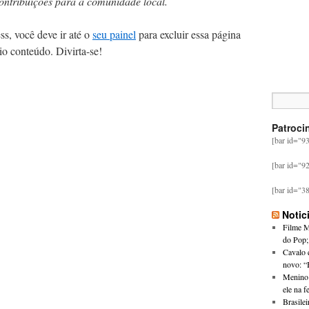
contribuições para a comunidade local.
, você deve ir até o
seu painel
para excluir essa página
io conteúdo. Divirta-se!
Patroci
[bar id="9
[bar id="9
[bar id="3
Notic
Filme M
do Pop; 
Cavalo q
novo: “B
Menino 
ele na f
Brasilei