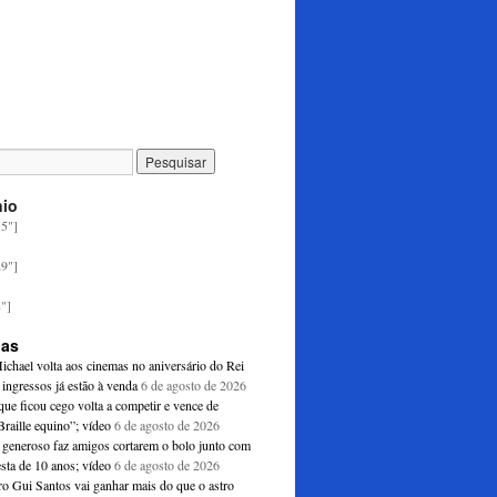
nio
35"]
29"]
8"]
ias
ichael volta aos cinemas no aniversário do Rei
ingressos já estão à venda
6 de agosto de 2026
ue ficou cego volta a competir e vence de
raille equino”; vídeo
6 de agosto de 2026
generoso faz amigos cortarem o bolo junto com
esta de 10 anos; vídeo
6 de agosto de 2026
ro Gui Santos vai ganhar mais do que o astro