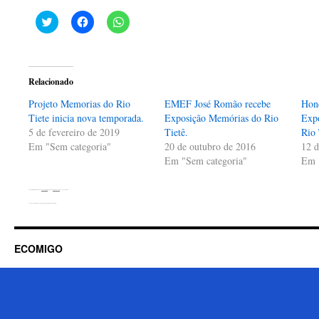
Clique
Clique
Clique
para
para
para
compartilhar
compartilhar
compartilhar
no
no
no
Twitter(abre
Facebook(abre
WhatsApp(abre
em
em
em
nova
nova
nova
Relacionado
janela)
janela)
janela)
Projeto Memorias do Rio
EMEF José Romão recebe
Hon
Tiete inicia nova temporada.
Exposição Memórias do Rio
Expo
5 de fevereiro de 2019
Tietê.
Rio 
Em "Sem categoria"
20 de outubro de 2016
12 d
Em "Sem categoria"
Em 
Esta entrada foi publicada em
Sem categoria
. Adicione o
link permanente
aos seus favoritos.
←
Exposição Memórias na EMEF. Etelvino Rodrigues Madureira
ECOMIGO