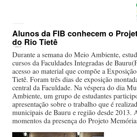
←
Exposição Memórias na EMEF. Etelvino Rodrigues Madureira
Alunos da FIB conhecem o Proje
do Rio Tietê
Publicado em
10 de junho de 2019
por
Tizoco
Durante a semana do Meio Ambiente, estuda
cursos da Faculdades Integradas de Bauru(
acesso ao material que compõe a Exposiçã
Tietê. Foram três dias de exposição monta
central da Faculdade. Na véspera do dia M
Ambiente, um grupo de estudantes partici
apresentação sobre o trabalho que é realiza
municipais de Bauru e região desde 2013. 
momentos da presença do Projeto Memória