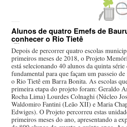
←
Projeto Memórias inicia quinto ano de atividades
Alunos de quatro Emefs de Baur
conhecer o Rio Tietê
Publicado em
20 de abril de 2018
por
Tizoco
Depois de percorrer quatro escolas municip
primeiros meses de 2018, o Projeto Memóri
está selecionando 40 alunos da quinta série
fundamental para que façam um passeio de
o Rio Tietê em Barra Bonita. As escolas qu
primeira etapa do projeto foram: Geraldo A
Rocha Lima) Lourdes Colnaghi (Núcleo Jo
Waldomiro Fantini (Leão XII) e Maria Chap
Edwiges). O Projeto percorreu estas unidad
primeiros meses do ano, apresentando a exp