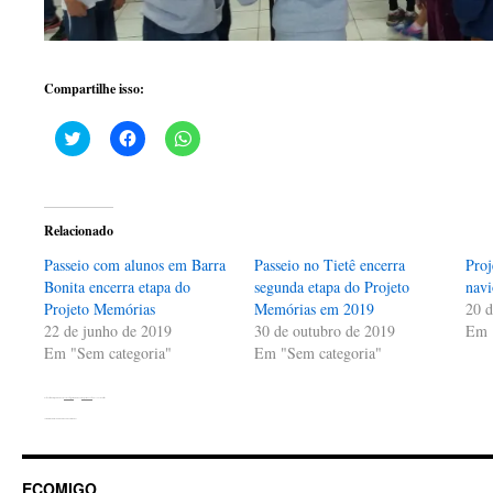
Compartilhe isso:
Clique
Clique
Clique
para
para
para
compartilhar
compartilhar
compartilhar
no
no
no
Twitter(abre
Facebook(abre
WhatsApp(abre
em
em
em
nova
nova
nova
Relacionado
janela)
janela)
janela)
Passeio com alunos em Barra
Passeio no Tietê encerra
Proj
Bonita encerra etapa do
segunda etapa do Projeto
navi
Projeto Memórias
Memórias em 2019
20 d
22 de junho de 2019
30 de outubro de 2019
Em 
Em "Sem categoria"
Em "Sem categoria"
Esta entrada foi publicada em
Sem categoria
. Adicione o
link permanente
aos seus favoritos.
←
Projeto Memórias inicia quinto ano de atividades
ECOMIGO