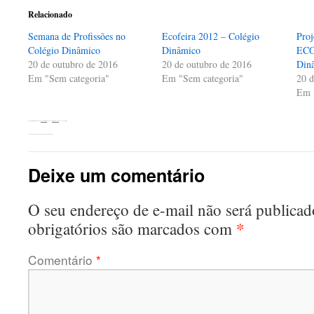
nova
nova
nova
Relacionado
janela)
janela)
janela)
Semana de Profissões no
Ecofeira 2012 – Colégio
Proj
Colégio Dinâmico
Dinâmico
ECO
20 de outubro de 2016
20 de outubro de 2016
Din
Em "Sem categoria"
Em "Sem categoria"
20 d
Em 
Esta entrada foi publicada em
Sem categoria
. Adicione o
link permanente
aos seus favoritos.
←
Conclusão do ciclo de palestras nos Núcleos do Ceac
Deixe um comentário
O seu endereço de e-mail não será publicad
*
obrigatórios são marcados com
Comentário
*