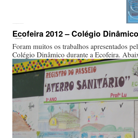
←
Conclusão do ciclo de palestras nos Núcleos do Ceac
Ecofeira 2012 – Colégio Dinâmico
Publicado em
20 de outubro de 2016
por
ecomigo
Foram muitos os trabalhos apresentados pe
Colégio Dinâmico durante a Ecofeira. Abai