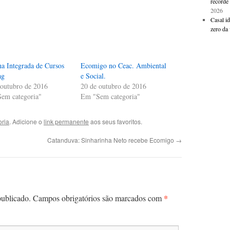
recorde 
2026
Casal i
zero da 
a Integrada de Cursos
Ecomigo no Ceac. Ambiental
ag
e Social.
 outubro de 2016
20 de outubro de 2016
em categoria"
Em "Sem categoria"
ria
. Adicione o
link permanente
aos seus favoritos.
Catanduva: Sinharinha Neto recebe Ecomigo
→
*
publicado.
Campos obrigatórios são marcados com