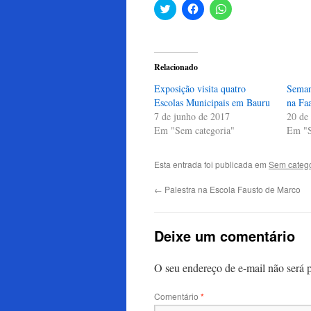
Clique
Clique
Clique
para
para
para
compartilhar
compartilhar
compartilhar
no
no
no
Twitter(abre
Facebook(abre
WhatsApp(abre
em
em
em
nova
nova
nova
Relacionado
janela)
janela)
janela)
Exposição visita quatro
Seman
Escolas Municipais em Bauru
na Fa
7 de junho de 2017
20 de
Em "Sem categoria"
Em "S
Esta entrada foi publicada em
Sem catego
←
Palestra na Escola Fausto de Marco
Deixe um comentário
O seu endereço de e-mail não será 
Comentário
*