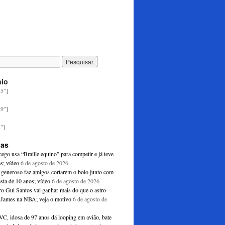
nio
35"]
29"]
8"]
ias
ego usa “Braille equino” para competir e já teve
as; vídeo
6 de agosto de 2026
generoso faz amigos cortarem o bolo junto com
esta de 10 anos; vídeo
6 de agosto de 2026
ro Gui Santos vai ganhar mais do que o astro
James na NBA; veja o motivo
6 de agosto de
C, idosa de 97 anos dá looping em avião, bate