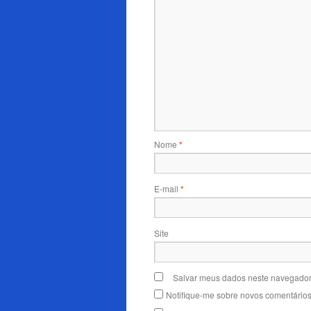
Nome
*
E-mail
*
Site
Salvar meus dados neste navegador
Notifique-me sobre novos comentários 