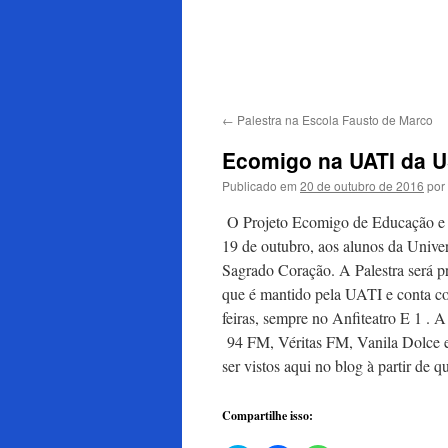
para
o
conteúdo
←
Palestra na Escola Fausto de Marco
Ecomigo na UATI da 
Publicado em
20 de outubro de 2016
por
O Projeto Ecomigo de Educação e C
19 de outubro, aos alunos da Unive
Sagrado Coração. A Palestra será p
que é mantido pela UATI e conta co
feiras, sempre no Anfiteatro E 1 .
94 FM, Véritas FM, Vanila Dolce e 
ser vistos aqui no blog à partir de 
Compartilhe isso: