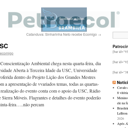
Catanduva: Sinharinha Neto recebe Ecomigo
→
USC
Patroci
[bar id="9
ecomigo
[bar id="9
onscientização Ambiental chega nesta quarta-feira, dia
rsidade Aberta à Terceira Idade da USC, Universidade
[bar id="3
roferida dentro do Projeto Lição dos Grandes Mestres
Notic
m a apresentação de vvariados temas, todas as quartas-
Cavalo c
 A realização do evento conta com o apoio da USC, Rádio
8 vitóri
Sierra Móveis. Flagrantes e detalhes do evento poderão
Menino 
ele na f
quinta-feira…..não percam
Brasilei
LeBron 
2026
Após AV