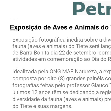
←
EMEF Geraldo Arone visita Memorial do Rio Tietê
Exposição de Aves e Animais do 
Publicado em
22 de setembro de 2022
por
Tizoco
Exposição fotográfica inédita sobre a di
fauna (aves e animais) do Tietê será lan
de Barra Bonita dia 22 de setembro, com
atividades em comemoração ao Dia do Ri
Idealizada pela ONG MAE Natureza, a ex
composta por oito (8) grandes painéis c
fotografias feitas pelo professor Glauco 
últimos 12 anos têm se dedicando a regis
diversidade da fauna (aves e animais) pr
do Tietê e suas margens.