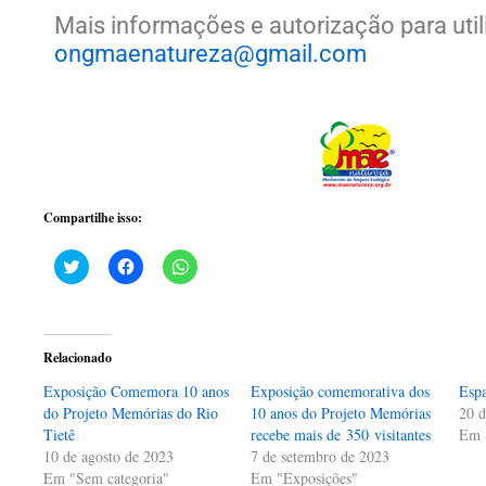
Mais informações e autorização para util
ongmaenatureza@gmail.com
Compartilhe isso:
Clique
Clique
Clique
para
para
para
compartilhar
compartilhar
compartilhar
no
no
no
Twitter(abre
Facebook(abre
WhatsApp(abre
em
em
em
nova
nova
nova
Relacionado
janela)
janela)
janela)
Exposição Comemora 10 anos
Exposição comemorativa dos
Espa
do Projeto Memórias do Rio
10 anos do Projeto Memórias
20 d
Tietê
recebe mais de 350 visitantes
Em 
10 de agosto de 2023
7 de setembro de 2023
Em "Sem categoria"
Em "Exposições"