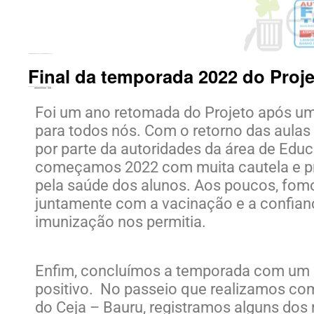
←
Projeto Memórias do Tietê encerra a temporada de 2022
Final da temporada 2022 do Proj
Publicado em
22 de dezembro de 2022
por
Tizoco
Foi um ano retomada do Projeto após um 
para todos nós. Com o retorno das aulas
por parte da autoridades da área de Edu
começamos 2022 com muita cautela e 
pela saúde dos alunos. Aos poucos, fo
juntamente com a vacinação e a confian
imunização nos permitia.
Enfim, concluímos a temporada com um 
positivo. No passeio que realizamos co
do Ceja – Bauru, registramos alguns d