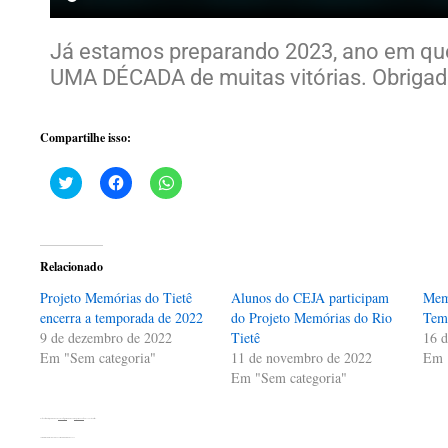
Já estamos preparando 2023, ano em q
UMA DÉCADA de muitas vitórias. Obrigad
Compartilhe isso:
Clique
Clique
Clique
para
para
para
compartilhar
compartilhar
compartilhar
no
no
no
Twitter(abre
Facebook(abre
WhatsApp(abre
em
em
em
nova
nova
nova
Relacionado
janela)
janela)
janela)
Projeto Memórias do Tietê
Alunos do CEJA participam
Memó
encerra a temporada de 2022
do Projeto Memórias do Rio
Tem
9 de dezembro de 2022
Tietê
16 d
Em "Sem categoria"
11 de novembro de 2022
Em 
Em "Sem categoria"
Esta entrada foi publicada em
Sem categoria
. Adicione o
link permanente
aos seus favoritos.
←
Projeto Memórias do Tietê encerra a temporada de 2022