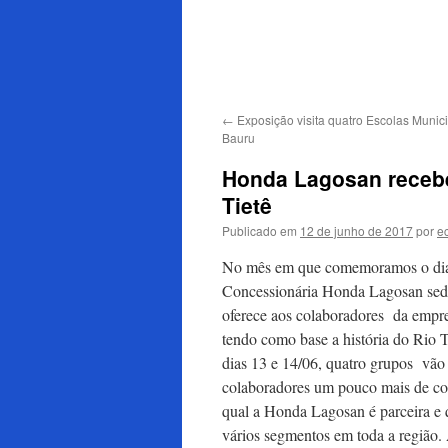
para
o
conteúdo
←
Exposição visita quatro Escolas Munic
Bauru
Honda Lagosan recebe
Tietê
Publicado em
12 de junho de 2017
por
e
No mês em que comemoramos o dia 
Concessionária Honda Lagosan sed
oferece aos colaboradores da empres
tendo como base a história do Rio T
dias 13 e 14/06, quatro grupos vão p
colaboradores um pouco mais de co
qual a Honda Lagosan é parceira e q
vários segmentos em toda a região. 