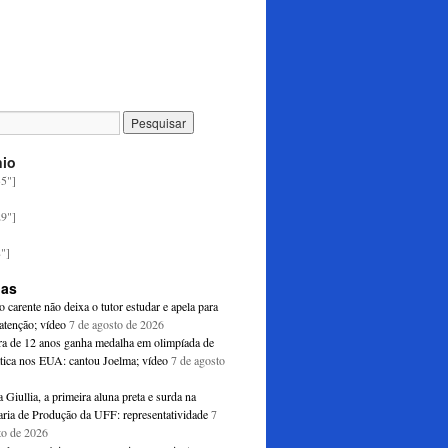
nio
35"]
29"]
8"]
ias
o carente não deixa o tutor estudar e apela para
atenção; vídeo
7 de agosto de 2026
ira de 12 anos ganha medalha em olimpíada de
ica nos EUA: cantou Joelma; vídeo
7 de agosto
Giullia, a primeira aluna preta e surda na
ria de Produção da UFF: representatividade
7
to de 2026