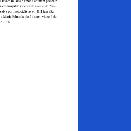
s levam música e amor e animam paciente
a em hospital; vídeo
7 de agosto de 2026
salva por motociclistas em BH tem alta:
 a Maria Eduarda, de 21 anos; vídeo
7 de
de 2026