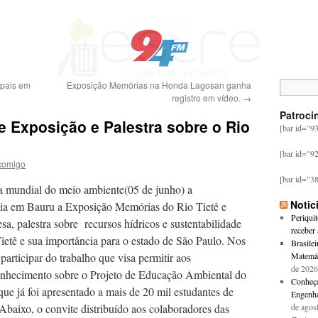
ipais em
Exposição Memórias na Honda Lagosan ganha
registro em vídeo.
→
Patroci
 Exposição e Palestra sobre o Rio
[bar id="9
[bar id="9
comigo
[bar id="3
mundial do meio ambiente(05 de junho) a
Notic
ia em Bauru a Exposição Memórias do Rio Tietê e
Periquit
a, palestra sobre recursos hídricos e sustentabilidade
receber 
ietê e sua importância para o estado de São Paulo. Nos
Brasile
articipar do trabalho que visa permitir aos
Matemát
de 2026
nhecimento sobre o Projeto de Educação Ambiental do
Conheça 
ue já foi apresentado a mais de 20 mil estudantes de
Engenha
Abaixo, o convite distribuído aos colaboradores das
de agos