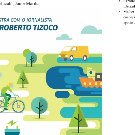
Cantore
ucatú, Jaú e Marília.
internad
Mulher 
conheça
agosto 