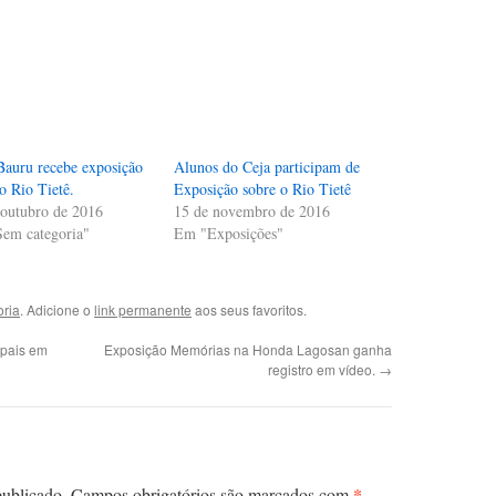
auru recebe exposição
Alunos do Ceja participam de
o Rio Tietê.
Exposição sobre o Rio Tietê
 outubro de 2016
15 de novembro de 2016
em categoria"
Em "Exposições"
ria
. Adicione o
link permanente
aos seus favoritos.
ipais em
Exposição Memórias na Honda Lagosan ganha
registro em vídeo.
→
*
publicado.
Campos obrigatórios são marcados com