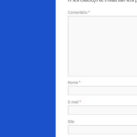
Comentário
*
Nome
*
E-mail
*
Site