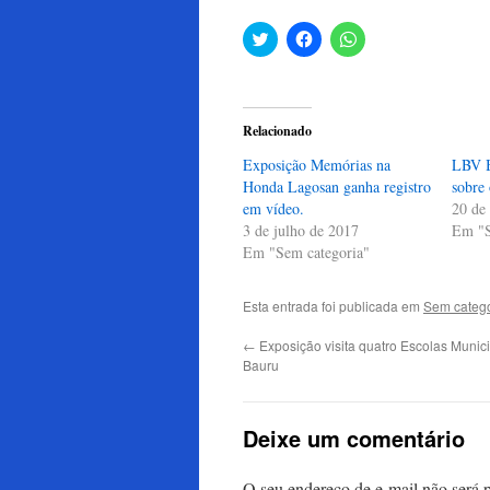
Clique
Clique
Clique
para
para
para
compartilhar
compartilhar
compartilhar
no
no
no
Twitter(abre
Facebook(abre
WhatsApp(abre
em
em
em
nova
nova
nova
Relacionado
janela)
janela)
janela)
Exposição Memórias na
LBV B
Honda Lagosan ganha registro
sobre 
em vídeo.
20 de
3 de julho de 2017
Em "S
Em "Sem categoria"
Esta entrada foi publicada em
Sem catego
←
Exposição visita quatro Escolas Munic
Bauru
Deixe um comentário
O seu endereço de e-mail não será 