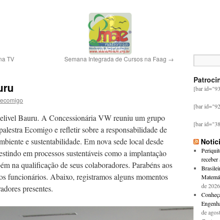
na TV
Semana Integrada de Cursos na Faag
→
Patroci
uru
[bar id="9
ecomigo
[bar id="9
Felivel Bauru. A Concessionária VW reuniu um grupo
[bar id="3
palestra Ecomigo e refletir sobre a responsabilidade de
biente e sustentabilidade. Em nova sede local desde
Notic
Periquit
stindo em processos sustentáveis como a implantaçào
receber 
bém na qualificação de seus colaboradores. Parabéns aos
Brasile
aos funcionários. Abaixo, registramos alguns momentos
Matemát
de 2026
adores presentes.
Conheça 
Engenha
de agos