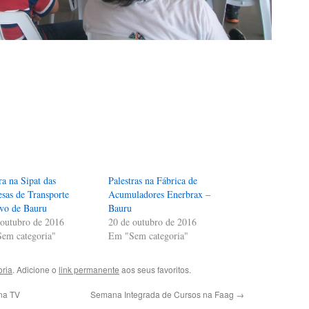
ra na Sipat das
Palestras na Fábrica de
sas de Transporte
Acumuladores Enerbrax –
ivo de Bauru
Bauru
 outubro de 2016
20 de outubro de 2016
em categoria"
Em "Sem categoria"
ria
. Adicione o
link permanente
aos seus favoritos.
na TV
Semana Integrada de Cursos na Faag
→