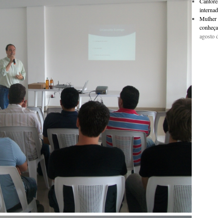
Cantore
internad
Mulher 
conheça
agosto 