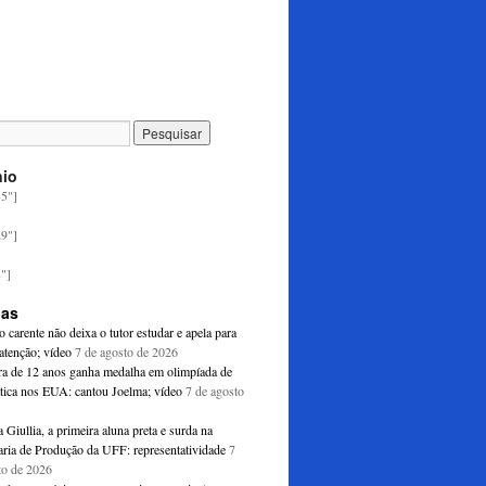
nio
35"]
29"]
8"]
ias
o carente não deixa o tutor estudar e apela para
atenção; vídeo
7 de agosto de 2026
ira de 12 anos ganha medalha em olimpíada de
ica nos EUA: cantou Joelma; vídeo
7 de agosto
Giullia, a primeira aluna preta e surda na
ria de Produção da UFF: representatividade
7
to de 2026