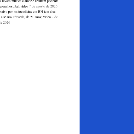
s levam música e amor e animam paciente
a em hospital; vídeo
7 de agosto de 2026
salva por motociclistas em BH tem alta:
 a Maria Eduarda, de 21 anos; vídeo
7 de
de 2026