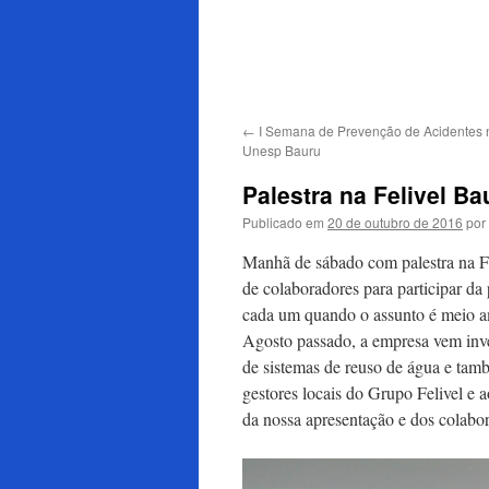
para
o
conteúdo
←
I Semana de Prevenção de Acidentes 
Unesp Bauru
Palestra na Felivel Ba
Publicado em
20 de outubro de 2016
por
Manhã de sábado com palestra na 
de colaboradores para participar da 
cada um quando o assunto é meio am
Agosto passado, a empresa vem inve
de sistemas de reuso de água e tam
gestores locais do Grupo Felivel e 
da nossa apresentação e dos colabor