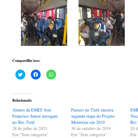
Compartilhe isso:
Clique
Clique
Clique
para
para
para
compartilhar
compartilhar
compartilhar
no
no
no
Twitter(abre
Facebook(abre
WhatsApp(abre
em
em
em
nova
nova
nova
Relacionado
janela)
janela)
janela)
Alunos da EMEF José
Passeio no Tietê encerra
EME
Francisco Junior navegam
segunda etapa do Projeto
Vecc
no Rio Tietê
Memórias em 2019
Rio 
28 de julho de 2023
30 de outubro de 2019
20 d
Em "Sem categoria"
Em "Sem categoria"
Em 