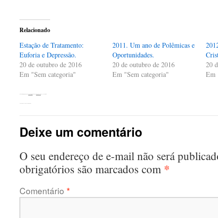
compartilhar
compartilhar
compartilhar
no
no
no
Twitter(abre
Facebook(abre
WhatsApp(abre
em
em
em
nova
nova
nova
Relacionado
janela)
janela)
janela)
Estação de Tratamento:
2011. Um ano de Polêmicas e
2012
Euforia e Depressão.
Oportunidades.
Cris
20 de outubro de 2016
20 de outubro de 2016
20 d
Em "Sem categoria"
Em "Sem categoria"
Em 
Esta entrada foi publicada em
Sem categoria
. Adicione o
link permanente
aos seus favoritos.
←
Palestra na Escola Fausto de Marco
Deixe um comentário
O seu endereço de e-mail não será publicad
*
obrigatórios são marcados com
Comentário
*