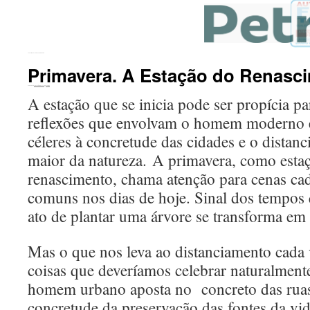
←
Palestra na Escola Fausto de Marco
Primavera. A Estação do Renasc
Publicado em
20 de outubro de 2016
por
ecomigo
A estação que se inicia pode ser propícia p
reflexões que envolvam o homem moderno e
céleres à concretude das cidades e o distan
maior da natureza. A primavera, como esta
renascimento, chama atenção para cenas ca
comuns nos dias de hoje. Sinal dos tempos
ato de plantar uma árvore se transforma em
Mas o que nos leva ao distanciamento cada 
coisas que deveríamos celebrar naturalment
homem urbano aposta no concreto das rua
concretude da preservação das fontes da vi