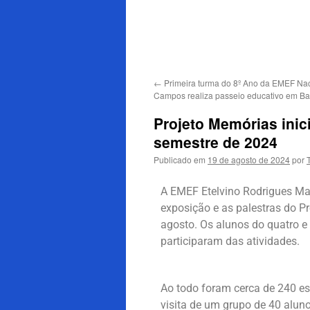
←
Primeira turma do 8º Ano da EMEF Nac
Campos realiza passeio educativo em Ba
Projeto Memórias ini
semestre de 2024
Publicado em
19 de agosto de 2024
por
A EMEF Etelvino Rodrigues Madu
exposição e as palestras do Pr
agosto. Os alunos do quatro e
participaram das atividades.
Ao todo foram cerca de 240 es
visita de um grupo de 40 aluno