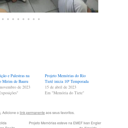
ção e Palestras na
Projeto Memórias do Rio
o Mirim de Bauru
Tietê inicia 10ª Temporada
 novembro de 2023
15 de abril de 2023
xposições"
Em "Memória do Tiete"
s
. Adicione o
link permanente
aos seus favoritos.
ilda
Projeto Memórias esteve na EMEF Ivan Engler
rra Bonita
de Almeida
→