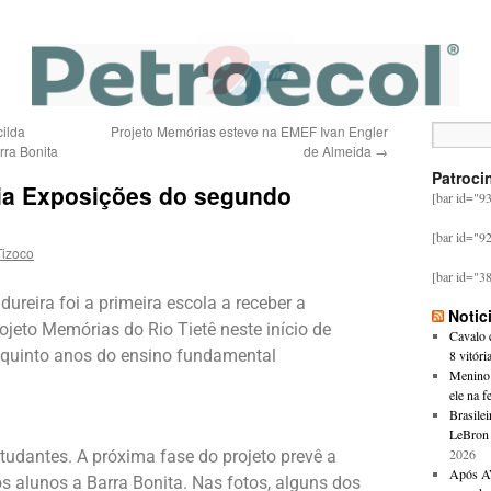
ilda
Projeto Memórias esteve na EMEF Ivan Engler
rra Bonita
de Almeida
→
Patroci
cia Exposições do segundo
[bar id="9
[bar id="9
Tizoco
[bar id="3
reira foi a primeira escola a receber a
Notic
ojeto Memórias do Rio Tietê neste início de
Cavalo c
 quinto anos do ensino fundamental
8 vitóri
Menino 
ele na f
Brasilei
LeBron 
2026
tudantes. A próxima fase do projeto prevê a
Após AV
s alunos a Barra Bonita. Nas fotos, alguns dos