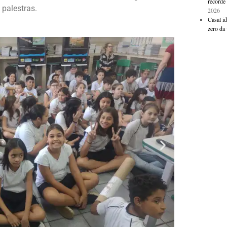
recorde 
palestras.
2026
Casal i
zero da 