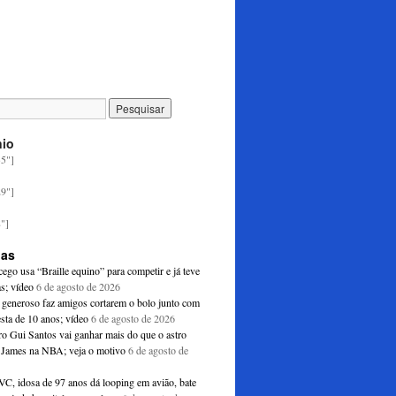
nio
35"]
29"]
8"]
ias
ego usa “Braille equino” para competir e já teve
as; vídeo
6 de agosto de 2026
generoso faz amigos cortarem o bolo junto com
esta de 10 anos; vídeo
6 de agosto de 2026
ro Gui Santos vai ganhar mais do que o astro
James na NBA; veja o motivo
6 de agosto de
C, idosa de 97 anos dá looping em avião, bate