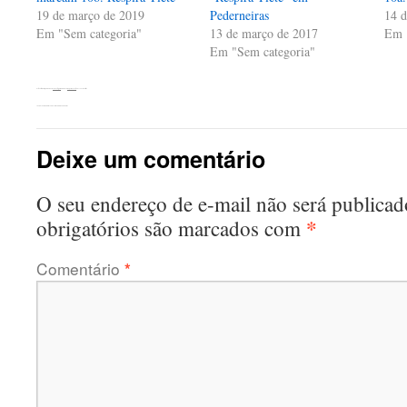
19 de março de 2019
Pederneiras
14 d
Em "Sem categoria"
13 de março de 2017
Em 
Em "Sem categoria"
Esta entrada foi publicada em
Sem categoria
. Adicione o
link permanente
aos seus favoritos.
←
Exposição Memórias no “Respira Tietê” em Pederneiras
Deixe um comentário
O seu endereço de e-mail não será publicad
*
obrigatórios são marcados com
Comentário
*