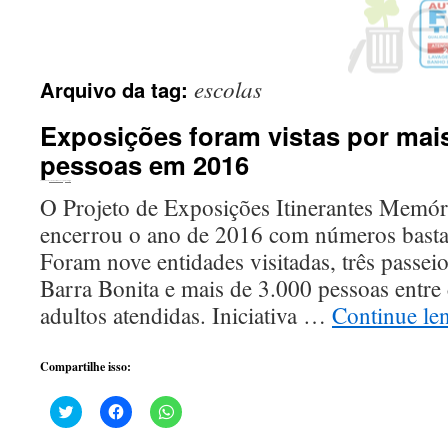
escolas
Arquivo da tag:
Exposições foram vistas por mais
pessoas em 2016
Publicado em
17 de janeiro de 2017
por
ecomigo
O Projeto de Exposições Itinerantes Memór
encerrou o ano de 2016 com números bastan
Foram nove entidades visitadas, três passei
Barra Bonita e mais de 3.000 pessoas entre 
adultos atendidas. Iniciativa …
Continue l
Compartilhe isso:
Clique
Clique
Clique
para
para
para
compartilhar
compartilhar
compartilhar