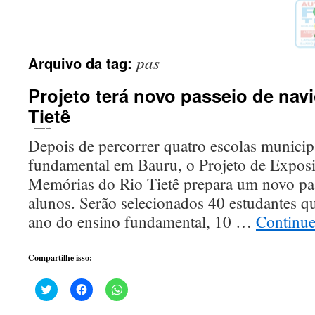
pas
Arquivo da tag:
Projeto terá novo passeio de navi
Tietê
Publicado em
20 de outubro de 2016
por
ecomigo
Depois de percorrer quatro escolas municip
fundamental em Bauru, o Projeto de Exposiç
Memórias do Rio Tietê prepara um novo pa
alunos. Serão selecionados 40 estudantes q
ano do ensino fundamental, 10 …
Continu
Compartilhe isso:
Clique
Clique
Clique
para
para
para
compartilhar
compartilhar
compartilhar