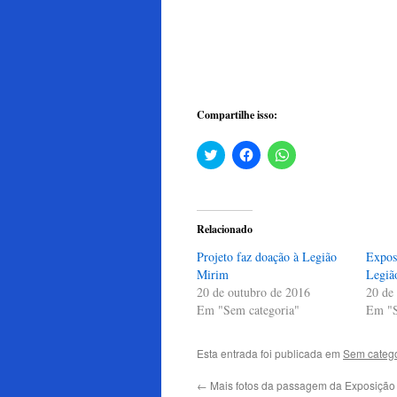
Compartilhe isso:
Clique
Clique
Clique
para
para
para
compartilhar
compartilhar
compartilhar
no
no
no
Twitter(abre
Facebook(abre
WhatsApp(abre
em
em
em
nova
nova
nova
Relacionado
janela)
janela)
janela)
Projeto faz doação à Legião
Expos
Mirim
Legiã
20 de outubro de 2016
20 de
Em "Sem categoria"
Em "S
Esta entrada foi publicada em
Sem catego
←
Mais fotos da passagem da Exposição