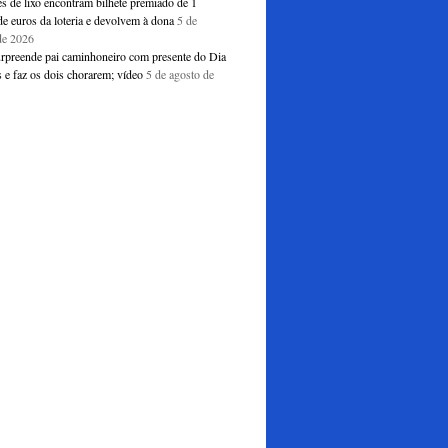
s de lixo encontram bilhete premiado de 1
de euros da loteria e devolvem à dona
5 de
de 2026
urpreende pai caminhoneiro com presente do Dia
 e faz os dois chorarem; vídeo
5 de agosto de