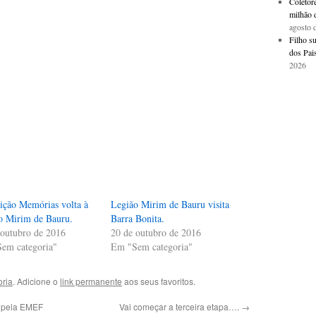
Coletore
milhão 
agosto 
Filho s
dos Pais
2026
ição Memórias volta à
Legião Mirim de Bauru visita
o Mirim de Bauru.
Barra Bonita.
 outubro de 2016
20 de outubro de 2016
em categoria"
Em "Sem categoria"
ria
. Adicione o
link permanente
aos seus favoritos.
 pela EMEF
Vai começar a terceira etapa….
→