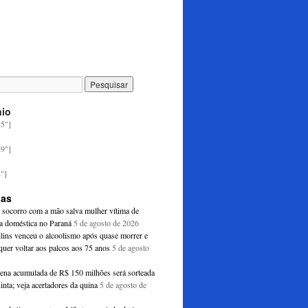
nio
35"]
29"]
8"]
ias
e socorro com a mão salva mulher vítima de
ia doméstica no Paraná
5 de agosto de 2026
llins venceu o alcoolismo após quase morrer e
quer voltar aos palcos aos 75 anos
5 de agosto
na acumulada de R$ 150 milhões será sorteada
inta; veja acertadores da quina
5 de agosto de