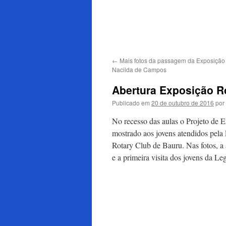
para
o
conteúdo
←
Mais fotos da passagem da Exposição
Nacilda de Campos
Abertura Exposição R
Publicado em
20 de outubro de 2016
por
No recesso das aulas o Projeto de 
mostrado aos jovens atendidos pela
Rotary Club de Bauru. Nas fotos, a 
e a primeira vi