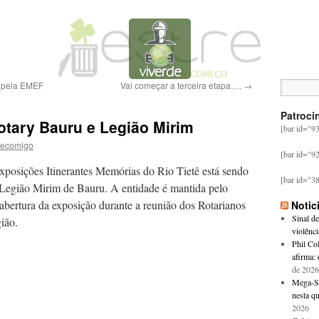
 pela EMEF
Vai começar a terceira etapa….
→
Patroci
otary Bauru e Legião Mirim
[bar id="9
ecomigo
[bar id="9
Exposições Itinerantes Memórias do Rio Tietê está sendo
[bar id="3
 Legião Mirim de Bauru. A entidade é mantida pelo
abertura da exposição durante a reunião dos Rotarianos
Notic
Sinal d
sita dos jovens da Legião.
violênc
Phil Co
afirma: 
de 2026
Mega-Se
nesta qu
2026