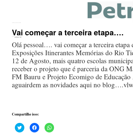
←
Abertura Exposição Rotary Bauru e Legião Mirim
Vai começar a terceira etapa….
Publicado em
20 de outubro de 2016
por
ecomigo
Olá pessoal…. vai começar a terceira etapa 
Exposições Itinerantes Memórias do Rio Tie
12 de Agosto, mais quatro escolas municip
receber o projeto que é parceria da ONG M
FM Bauru e Projeto Ecomigo de Educaçã
aguairdem as novidades aqui no blog….vl
Compartilhe isso:
Clique
Clique
Clique
para
para
para