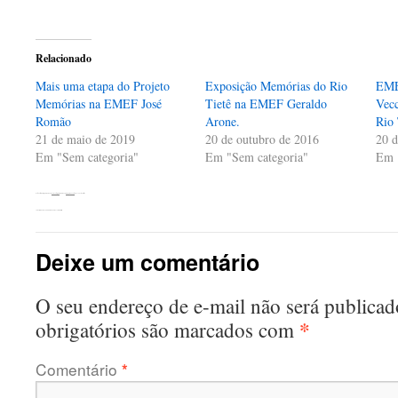
compartilhar
compartilhar
compartilhar
no
no
no
Twitter(abre
Facebook(abre
WhatsApp(abre
em
em
em
nova
nova
nova
Relacionado
janela)
janela)
janela)
Mais uma etapa do Projeto
Exposição Memórias do Rio
EME
Memórias na EMEF José
Tietê na EMEF Geraldo
Vecc
Romão
Arone.
Rio 
21 de maio de 2019
20 de outubro de 2016
20 d
Em "Sem categoria"
Em "Sem categoria"
Em 
Esta entrada foi publicada em
Sem categoria
. Adicione o
link permanente
aos seus favoritos.
←
Abertura Exposição Rotary Bauru e Legião Mirim
Deixe um comentário
O seu endereço de e-mail não será publicad
*
obrigatórios são marcados com
Comentário
*