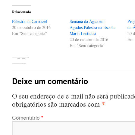
Twitter(abre
Facebook(abre
WhatsApp(abre
em
em
em
nova
nova
nova
Relacionado
janela)
janela)
janela)
Palestra na Carrossel
Semana da Água em
Pro
20 de outubro de 2016
Agudos.Palestra na Escola
da 
Em "Sem categoria"
Maria Lectíciaa
20 d
20 de outubro de 2016
Em 
Em "Sem categoria"
Esta entrada foi publicada em
Sem categoria
. Adicione o
link permanente
aos seus favoritos.
←
Semana da Água em Agudos. Palestra na Escola Prof. Fausto de Marco.
Deixe um comentário
O seu endereço de e-mail não será publicad
*
obrigatórios são marcados com
Comentário
*