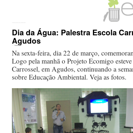
←
Semana da Água em Agudos. Palestra na Escola Prof. Fausto de Marco.
Dia da Água: Palestra Escola Car
Agudos
Publicado em
20 de outubro de 2016
por
ecomigo
Na sexta-feira, dia 22 de março, comemora
Logo pela manhã o Projeto Ecomigo esteve
Carrossel, em Agudos, continuando a seman
sobre Educação Ambiental. Veja as fotos.