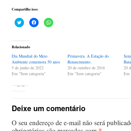
Compartilhe isso:
Clique
Clique
Clique
para
para
para
compartilhar
compartilhar
compartilhar
no
no
no
Twitter(abre
Facebook(abre
WhatsApp(abre
em
em
em
nova
nova
nova
Relacionado
janela)
janela)
janela)
Dia Mundial do Meio
Primavera. A Estação do
Sem 
Ambiente comemora 50 anos
Renascimento.
Bata
5 de junho de 2022
20 de outubro de 2016
20 d
Em "Sem categoria"
Em "Sem categoria"
Em 
Esta entrada foi publicada em
Sem categoria
. Adicione o
link permanente
aos seus favoritos.
←
Semana da Água em Agudos. Palestra na Escola Prof. Fausto de Marco.
Deixe um comentário
O seu endereço de e-mail não será publicad
*
obrigatórios são marcados com