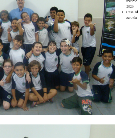
recorde 
2026
Casal i
zero da 