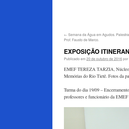
para
o
conteúdo
←
Semana da Água em Agudos. Palestra
Prof. Fausto de Marco.
EXPOSIÇÃO ITINERAN
Publicado em
20 de outubro de 2016
por
EMEF TEREZA TARZIA, Núcleo Nob
Memórias do Rio Tietê. Fotos da par
Turma do dia 19/09 – Encerramento 
professores e funcionário da EMEF