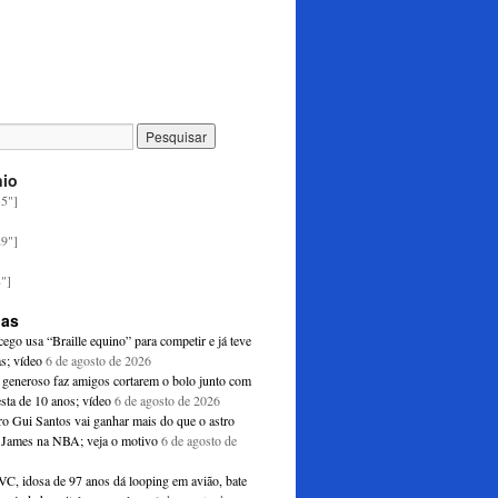
nio
35"]
29"]
8"]
ias
ego usa “Braille equino” para competir e já teve
as; vídeo
6 de agosto de 2026
generoso faz amigos cortarem o bolo junto com
esta de 10 anos; vídeo
6 de agosto de 2026
ro Gui Santos vai ganhar mais do que o astro
James na NBA; veja o motivo
6 de agosto de
C, idosa de 97 anos dá looping em avião, bate