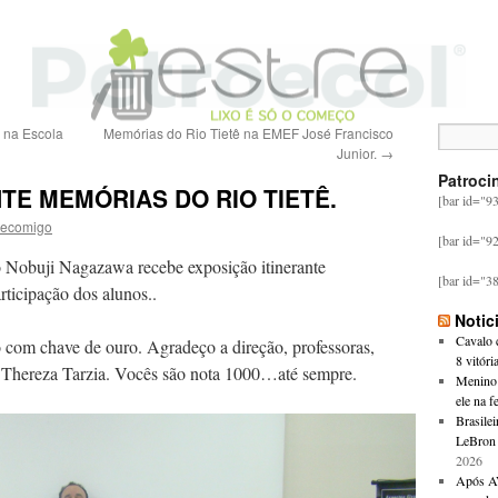
 na Escola
Memórias do Rio Tietê na EMEF José Francisco
Junior.
→
Patroci
TE MEMÓRIAS DO RIO TIETÊ.
[bar id="9
ecomigo
[bar id="9
uji Nagazawa recebe exposição itinerante
[bar id="3
ticipação dos alunos..
Notic
Cavalo c
com chave de ouro. Agradeço a direção, professoras,
8 vitóri
 Thereza Tarzia. Vocês são nota 1000…até sempre.
Menino 
ele na f
Brasilei
LeBron 
2026
Após AV