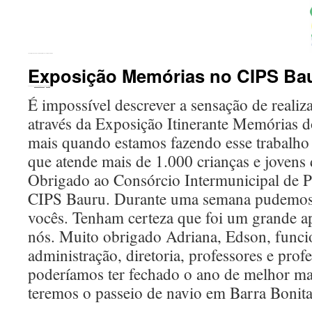
←
Registros da Exposição Memórias na Legião Feminina
Exposição Memórias no CIPS Ba
Publicado em
20 de outubro de 2016
por
ecomigo
É impossível descrever a sensação de realiz
através da Exposição Itinerante Memórias d
mais quando estamos fazendo esse trabalho 
que atende mais de 1.000 crianças e jovens 
Obrigado ao Consórcio Intermunicipal de 
CIPS Bauru. Durante uma semana pudemos
vocês. Tenham certeza que foi um grande a
nós. Muito obrigado Adriana, Edson, funci
administração, diretoria, professores e prof
poderíamos ter fechado o ano de melhor ma
teremos o passeio de navio em Barra Bon