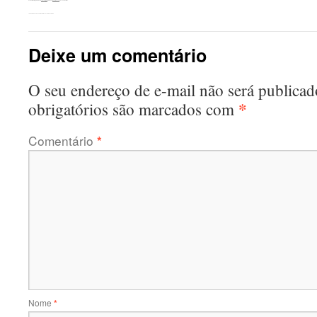
Esta entrada foi publicada em
Sem categoria
. Adicione o
link permanente
aos seus favoritos.
←
Registros da Exposição Memórias na Legião Feminina
Deixe um comentário
O seu endereço de e-mail não será publicad
*
obrigatórios são marcados com
Comentário
*
Nome
*