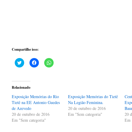
Compartilhe isso:
Clique
Clique
Clique
para
para
para
compartilhar
compartilhar
compartilhar
no
no
no
Twitter(abre
Facebook(abre
WhatsApp(abre
em
em
em
nova
nova
nova
Relacionado
janela)
janela)
janela)
Exposição Memórias do Rio
Exposição Memórias do Tietê
Cent
Tietê na EE Antonio Guedes
Na Legião Feminina.
Exp
de Azevedo
20 de outubro de 2016
Bau
20 de outubro de 2016
Em "Sem categoria"
20 d
Em "Sem categoria"
Em 