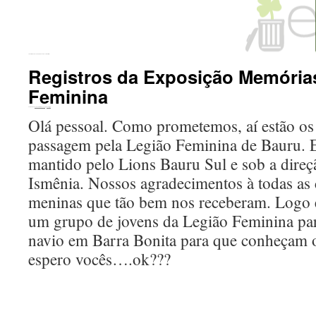
←
Abertura Exposição Rotary Bauru e Legião Mirim
Registros da Exposição Memória
Feminina
Publicado em
20 de outubro de 2016
por
ecomigo
Olá pessoal. Como prometemos, aí estão os 
passagem pela Legião Feminina de Bauru. E
mantido pelo Lions Bauru Sul e sob a direç
Ismênia. Nossos agradecimentos à todas as 
meninas que tão bem nos receberam. Logo 
um grupo de jovens da Legião Feminina par
navio em Barra Bonita para que conheçam 
espero vocês….ok???