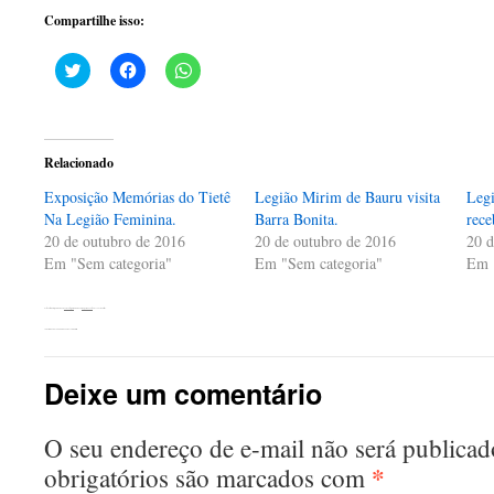
Compartilhe isso:
Clique
Clique
Clique
para
para
para
compartilhar
compartilhar
compartilhar
no
no
no
Twitter(abre
Facebook(abre
WhatsApp(abre
em
em
em
nova
nova
nova
Relacionado
janela)
janela)
janela)
Exposição Memórias do Tietê
Legião Mirim de Bauru visita
Leg
Na Legião Feminina.
Barra Bonita.
rece
20 de outubro de 2016
20 de outubro de 2016
20 d
Em "Sem categoria"
Em "Sem categoria"
Em 
Esta entrada foi publicada em
Sem categoria
. Adicione o
link permanente
aos seus favoritos.
←
Abertura Exposição Rotary Bauru e Legião Mirim
Deixe um comentário
O seu endereço de e-mail não será publicad
*
obrigatórios são marcados com