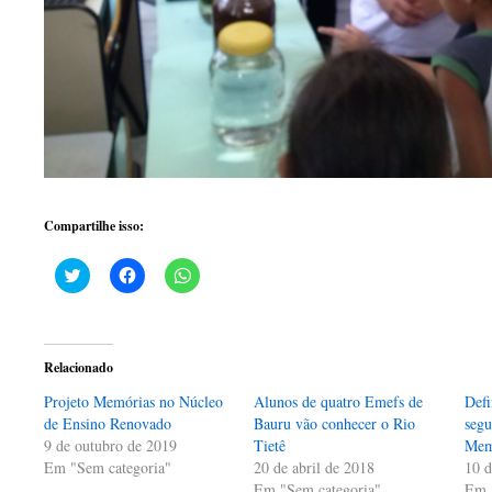
Compartilhe isso:
Clique
Clique
Clique
para
para
para
compartilhar
compartilhar
compartilhar
no
no
no
Twitter(abre
Facebook(abre
WhatsApp(abre
em
em
em
nova
nova
nova
Relacionado
janela)
janela)
janela)
Projeto Memórias no Núcleo
Alunos de quatro Emefs de
Defi
de Ensino Renovado
Bauru vão conhecer o Rio
segu
9 de outubro de 2019
Tietê
Mem
Em "Sem categoria"
20 de abril de 2018
10 d
Em "Sem categoria"
Em 