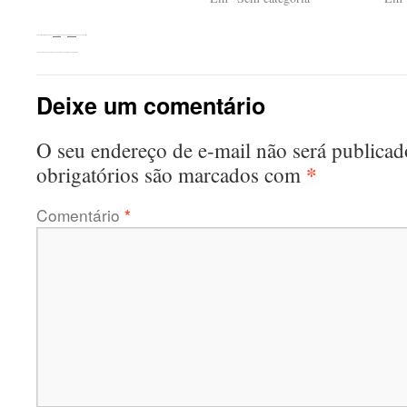
Esta entrada foi publicada em
Sem categoria
. Adicione o
link permanente
aos seus favoritos.
←
Semana da Água em Agudos. Palestra na Escola Prof. Fausto de Marco.
Deixe um comentário
O seu endereço de e-mail não será publicad
*
obrigatórios são marcados com
Comentário
*