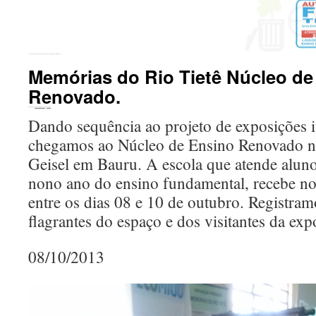
←
Semana da Água em Agudos. Palestra na Escola Prof. Fausto de Marco.
Memórias do Rio Tietê Núcleo de
Renovado.
Publicado em
20 de outubro de 2016
por
ecomigo
Dando sequência ao projeto de exposições it
chegamos ao Núcleo de Ensino Renovado n
Geisel em Bauru. A escola que atende alun
nono ano do ensino fundamental, recebe no
entre os dias 08 e 10 de outubro. Registra
flagrantes do espaço e dos visitantes da exp
08/10/2013