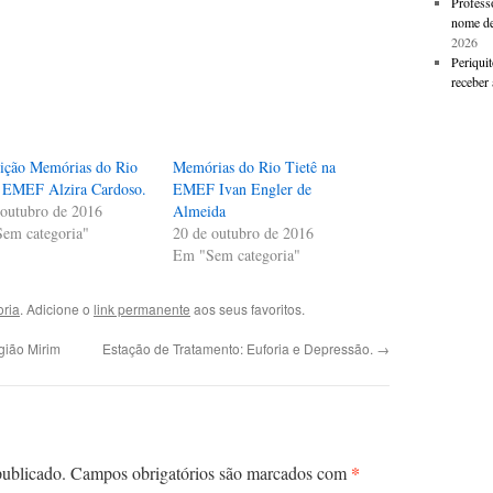
Professo
nome de
2026
Periquit
receber 
ição Memórias do Rio
Memórias do Rio Tietê na
: EMEF Alzira Cardoso.
EMEF Ivan Engler de
 outubro de 2016
Almeida
em categoria"
20 de outubro de 2016
Em "Sem categoria"
ria
. Adicione o
link permanente
aos seus favoritos.
gião Mirim
Estação de Tratamento: Euforia e Depressão.
→
*
publicado.
Campos obrigatórios são marcados com