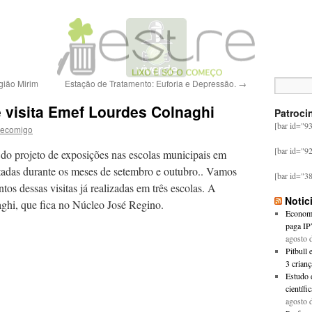
gião Mirim
Estação de Tratamento: Euforia e Depressão.
→
 visita Emef Lourdes Colnaghi
Patroci
[bar id="9
ecomigo
[bar id="9
 do projeto de exposições nas escolas municipais em
itadas durante os meses de setembro e outubro.. Vamos
[bar id="3
os dessas visitas já realizadas em três escolas. A
Notic
ghi, que fica no Núcleo José Regino.
Economi
paga IP
agosto 
Pitbull 
3 crian
Estudo d
científi
agosto 