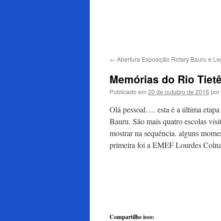
para
o
conteúdo
←
Abertura Exposição Rotary Bauru e Le
Memórias do Rio Tietê
Publicado em
20 de outubro de 2016
por
Olá pessoal…. esta é a última etapa
Bauru. São mais quatro escolas vis
mostrar na sequência. alguns moment
primeira foi a EMEF Lourdes Colna
Compartilhe isso: