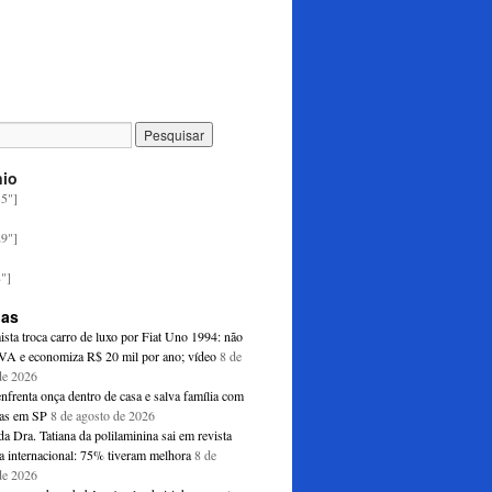
nio
35"]
29"]
8"]
ias
sta troca carro de luxo por Fiat Uno 1994: não
VA e economiza R$ 20 mil por ano; vídeo
8 de
de 2026
enfrenta onça dentro de casa e salva família com
ças em SP
8 de agosto de 2026
a Dra. Tatiana da polilaminina sai em revista
ca internacional: 75% tiveram melhora
8 de
de 2026