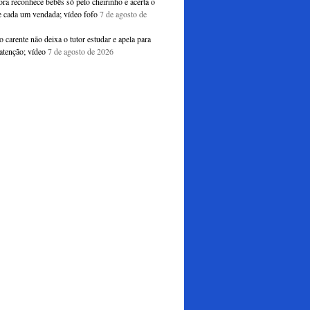
ra reconhece bebês só pelo cheirinho e acerta o
 cada um vendada; vídeo fofo
7 de agosto de
o carente não deixa o tutor estudar e apela para
atenção; vídeo
7 de agosto de 2026