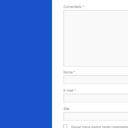
Comentário
*
Nome
*
E-mail
*
Site
Salvar meus dados neste navegador