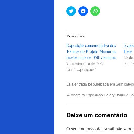
Clique
Clique
Clique
para
para
para
compartilhar
compartilhar
compartilhar
no
no
no
Twitter(abre
Facebook(abre
WhatsApp(abre
em
em
em
nova
nova
nova
Relacionado
janela)
janela)
janela)
Exposição comemorativa dos
Expos
10 anos do Projeto Memórias
Tietê
recebe mais de 350 visitantes
20 de
7 de setembro de 2023
Em "S
Em "Exposições"
Esta entrada foi publicada em
Sem catego
←
Abertura Exposição Rotary Bauru e Le
Deixe um comentário
O seu endereço de e-mail não será 