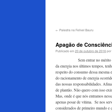
para
o
conteúdo
←
Palestra na Felivel Bauru
Apagão de Consciênci
Publicado em
20 de outubro de 2016
por
Sem entrar no mérito da discu
da energia nos últimos tempos, tenh
respeito do consumo dessa mesma 
do racionamento de energia ocorrid
das nossas responsabilidades. Afina
de plantão. Não quero com isso exim
Mas, onde é que nós entramos nessa
apenas posar de vítima. Se nos ser
considerados de primeiro mundo e 