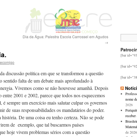
Dia da Água: Palestra Escola Carrossel em Agudos
→
Patroci
a.
[bar id="9
ecomigo
[bar id="9
ssão política em que se transformou a questão
[bar id="3
o sentido falta de um debate mais aprofundado à
energia. Vivemos como se não houvesse amanhã. Depois
Notic
Professo
o entre 2001 e 2002, parece que todos nos esquecemos
nome de
l, é sempre um exercício mais salutar culpar os governos
2026
ir de suas responsabilidades os mandatários do poder.
Periquit
receber 
 história. De uma coisa eu tenho certeza. Não se pode
Brasile
virem de exemplo, que tal buscarmos países
Matemát
que hoje vivem problemas sérios com a questão
de 2026