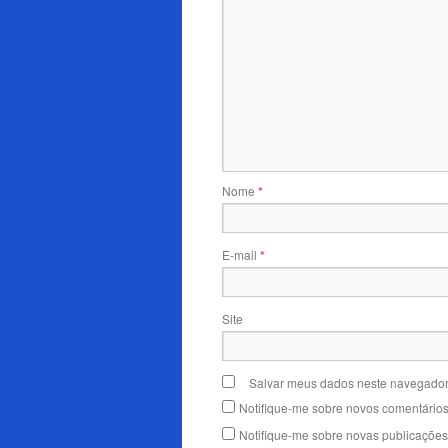
Nome
*
E-mail
*
Site
Salvar meus dados neste navegador
Notifique-me sobre novos comentários 
Notifique-me sobre novas publicações 