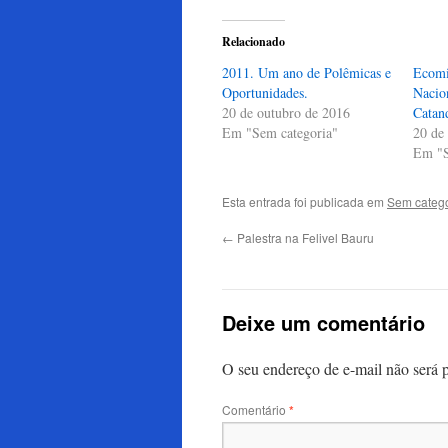
Twitter(abre
Facebook(abre
WhatsApp(abre
em
em
em
nova
nova
nova
Relacionado
janela)
janela)
janela)
2011. Um ano de Polêmicas e
Ecomi
Oportunidades.
Nacion
20 de outubro de 2016
Catan
Em "Sem categoria"
20 de
Em "S
Esta entrada foi publicada em
Sem catego
←
Palestra na Felivel Bauru
Deixe um comentário
O seu endereço de e-mail não será 
Comentário
*