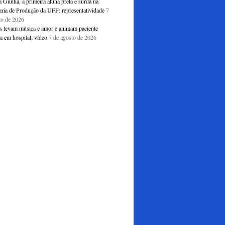
Giullia, a primeira aluna preta e surda na
ria de Produção da UFF: representatividade
7
to de 2026
s levam música e amor e animam paciente
a em hospital; vídeo
7 de agosto de 2026