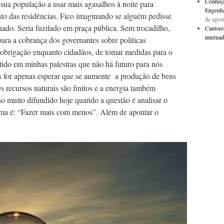
Conheça 
sua população a usar mais agasalhos à noite para
Engenha
to das residências. Fico imaginando se alguém pedisse
de agos
nado. Seria fuzilado em praça pública. Sem trocadilho,
Cantore
internad
para a cobrança dos governantes sobre políticas
a obrigação enquanto cidadãos, de tomar medidas para o
stido em minhas palestras que não há futuro para nós
os for apenas esperar que se aumente a produção de bens
s recursos naturais são finitos e a energia também
o muito difundido hoje quando a questão é analisar o
ima é: “Fazer mais com menos”. Além de apontar o
mais estamos fazendo?