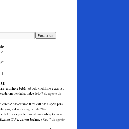
nio
35"]
29"]
8"]
ias
ra reconhece bebês só pelo cheirinho e acerta o
 cada um vendada; vídeo fofo
7 de agosto de
o carente não deixa o tutor estudar e apela para
atenção; vídeo
7 de agosto de 2026
ira de 12 anos ganha medalha em olimpíada de
ica nos EUA: cantou Joelma; vídeo
7 de agosto