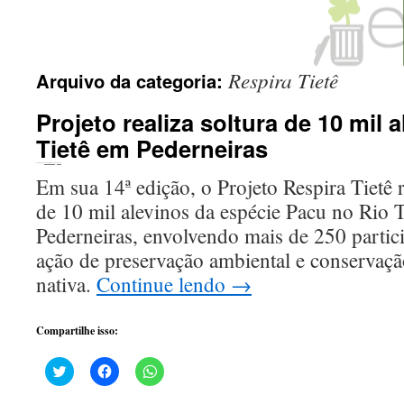
Respira Tietê
Arquivo da categoria:
Projeto realiza soltura de 10 mil 
Tietê em Pederneiras
Publicado em
10 de abril de 2024
por
Tizoco
Em sua 14ª edição, o Projeto Respira Tietê r
de 10 mil alevinos da espécie Pacu no Rio 
Pederneiras, envolvendo mais de 250 parti
ação de preservação ambiental e conservaçã
nativa.
Continue lendo
→
Compartilhe isso:
Clique
Clique
Clique
para
para
para
compartilhar
compartilhar
compartilhar