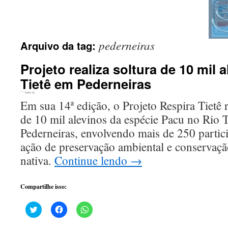
pederneiras
Arquivo da tag:
Projeto realiza soltura de 10 mil 
Tietê em Pederneiras
Publicado em
10 de abril de 2024
por
Tizoco
Em sua 14ª edição, o Projeto Respira Tietê r
de 10 mil alevinos da espécie Pacu no Rio 
Pederneiras, envolvendo mais de 250 parti
ação de preservação ambiental e conservaçã
nativa.
Continue lendo
→
Compartilhe isso:
Clique
Clique
Clique
para
para
para
compartilhar
compartilhar
compartilhar