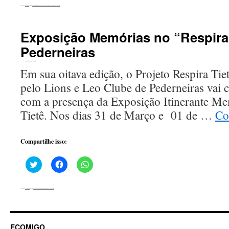
no
no
no
Twitter(abre
Facebook(abre
WhatsApp(abre
Publicado em
Respira Tietê
Com a tag
Pacu
pederneiras
Projeto Respira Tietê
Rio Tietê
Soltura de alevinos
Deixe um comentário
em
em
em
nova
nova
nova
janela)
janela)
janela)
Exposição Memórias no “Respira
Pederneiras
Publicado em
13 de março de 2017
por
ecomigo
Em sua oitava edição, o Projeto Respira Tiet
pelo Lions e Leo Clube de Pederneiras vai c
com a presença da Exposição Itinerante Me
Tietê. Nos dias 31 de Março e 01 de …
Co
Compartilhe isso:
Clique
Clique
Clique
para
para
para
compartilhar
compartilhar
compartilhar
no
no
no
Twitter(abre
Facebook(abre
WhatsApp(abre
Publicado em
Sem categoria
Com a tag
lions.estudantes
pederneiras
projeto
respira
tietê
Deixe um comentário
em
em
em
nova
nova
nova
janela)
janela)
janela)
ECOMIGO