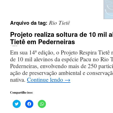
Rio Tietê
Arquivo da tag:
Projeto realiza soltura de 10 mil 
Tietê em Pederneiras
Publicado em
10 de abril de 2024
por
Tizoco
Em sua 14ª edição, o Projeto Respira Tietê r
de 10 mil alevinos da espécie Pacu no Rio 
Pederneiras, envolvendo mais de 250 parti
ação de preservação ambiental e conservaçã
nativa.
Continue lendo
→
Compartilhe isso:
Clique
Clique
Clique
para
para
para
compartilhar
compartilhar
compartilhar