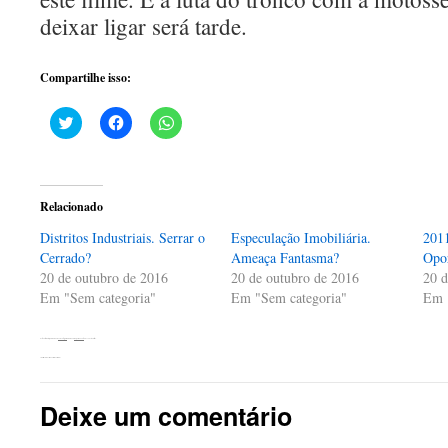
deixar ligar será tarde.
Compartilhe isso:
Clique
Clique
Clique
para
para
para
compartilhar
compartilhar
compartilhar
no
no
no
Twitter(abre
Facebook(abre
WhatsApp(abre
em
em
em
nova
nova
nova
Relacionado
janela)
janela)
janela)
Distritos Industriais. Serrar o
Especulação Imobiliária.
2011
Cerrado?
Ameaça Fantasma?
Opor
20 de outubro de 2016
20 de outubro de 2016
20 d
Em "Sem categoria"
Em "Sem categoria"
Em 
Esta entrada foi publicada em
Sem categoria
. Adicione o
link permanente
aos seus favoritos.
←
Distritos Industriais. Serrar o Cerrado?
Deixe um comentário