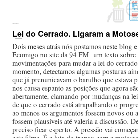
←
Distritos Industriais. Serrar o Cerrado?
Lei do Cerrado. Ligaram a Motose
Publicado em
20 de outubro de 2016
por
ecomigo
Dois meses atrás nós postamos neste blog e
Ecomigo no site da 94 FM um texto sobre 
movimentações para mudar a lei do cerrado
momento, detectamos algumas posturas ain
que já prenunicavam o barulho que estava p
nos causa espanto as posições que agora sã
abertamente, clamando por mudanças na le
de que o cerrado está atrapalhando o progre
ao menos os argumentos fossem novos ou as
fossem plausíveis até valeria a discussão. 
preciso ficar esperto. A pressão vai começa
este filme. É a luta do tronco com a motosse