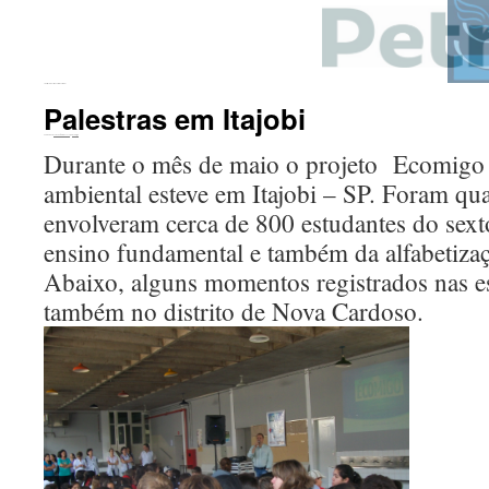
←
Distritos Industriais. Serrar o Cerrado?
Palestras em Itajobi
Publicado em
20 de outubro de 2016
por
ecomigo
Durante o mês de maio o projeto Ecomigo
ambiental esteve em Itajobi – SP. Foram qua
envolveram cerca de 800 estudantes do sex
ensino fundamental e também da alfabetizaç
Abaixo, alguns momentos registrados nas es
também no distrito de Nova Cardoso.