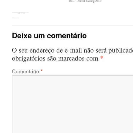
Em "Sem categoria"
Esta entrada foi publicada em
Sem categoria
. Adicione o
link permanente
aos seus favoritos.
←
Distritos Industriais. Serrar o Cerrado?
Deixe um comentário
O seu endereço de e-mail não será publicad
*
obrigatórios são marcados com
Comentário
*