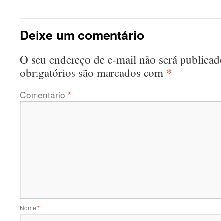
←
Distritos Industriais. Serrar o Cerrado?
Deixe um comentário
O seu endereço de e-mail não será publicad
*
obrigatórios são marcados com
Comentário
*
Nome
*