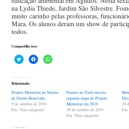
educação ambiental em Agudos. Nesta sexta
na Lydia Thiede, Jardim São Silvestre. Fo
muito carinho pelas professoras, funcionário
Mara. Os alunos deram um show de partici
todos.
Compartilhe isso:
Clique
Clique
Clique
para
para
para
compartilhar
compartilhar
compartilhar
no
no
no
Twitter(abre
Facebook(abre
WhatsApp(abre
em
em
em
nova
nova
nova
Relacionado
janela)
janela)
janela)
Projeto Memórias no Núcleo
Passeio no Tietê encerra
Memó
de Ensino Renovado
segunda etapa do Projeto
Dirc
9 de outubro de 2019
Memórias em 2019
20 d
Em "Sem categoria"
30 de outubro de 2019
Em 
Em "Sem categoria"
Esta entrada foi publicada em
Sem categoria
. Adicione o
link permanente
aos seus favoritos.