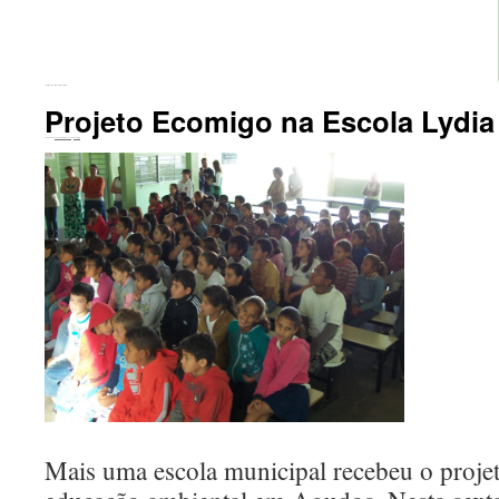
←
Distritos Industriais. Serrar o Cerrado?
Projeto Ecomigo na Escola Lydia
Publicado em
20 de outubro de 2016
por
ecomigo
Mais uma escola municipal recebeu o proj