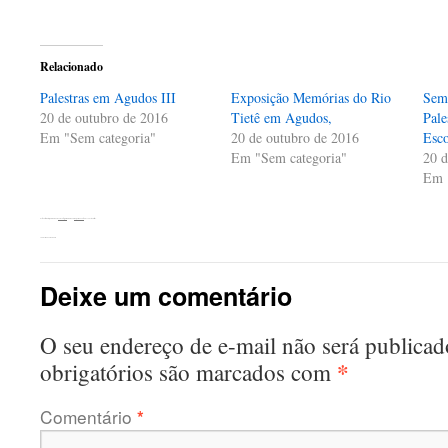
compartilhar
compartilhar
compartilhar
no
no
no
Twitter(abre
Facebook(abre
WhatsApp(abre
em
em
em
nova
nova
nova
Relacionado
janela)
janela)
janela)
Palestras em Agudos III
Exposição Memórias do Rio
Sem
20 de outubro de 2016
Tietê em Agudos,
Pale
Em "Sem categoria"
20 de outubro de 2016
Esco
Em "Sem categoria"
20 d
Em 
Esta entrada foi publicada em
Sem categoria
. Adicione o
link permanente
aos seus favoritos.
←
Palestra na Felivel Bauru
Deixe um comentário
O seu endereço de e-mail não será publicad
*
obrigatórios são marcados com
Comentário
*