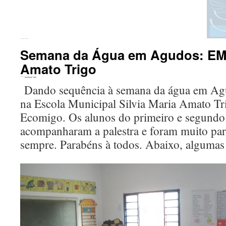
←
Palestra na Felivel Bauru
Semana da Água em Agudos: EME
Amato Trigo
Publicado em
20 de outubro de 2016
por
ecomigo
Dando sequência à semana da água em Agu
na Escola Municipal Silvia Maria Amato Tr
Ecomigo. Os alunos do primeiro e segundo
acompanharam a palestra e foram muito par
sempre. Parabéns à todos. Abaixo, algumas 